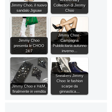
Jimmy Choo, il nuovo
Collection di Jimmy
sandalo Jigsaw
Choo
Jimmy Choo -
Jimmy Choo
Campagna
presenta le CHOO
Pubblicitaria autunno
24:7
inverno…
Sneakers Jimmy
Choo: le fashion
Jimmy Choo e H&M,
scarpe da
finalmente in vendita
ginnastica…