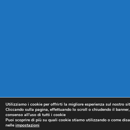
Utilizziamo i cookie per offrirti la migliore esperienza sul nostro si
Cliccando sulla pagina, effettuando lo scroll o chiudendo il banner, 
consenso all’uso di tutti i cookie
Puoi scoprire di più su quali cookie stiamo utilizzando o come disat
nelle
impostazioni