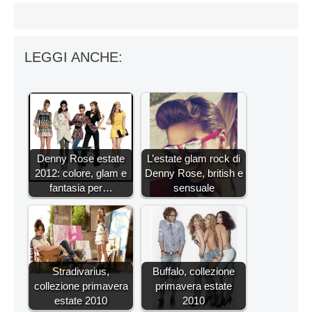
LEGGI ANCHE:
Denny Rose estate
L’estate glam rock di
2012: colore, glam e
Denny Rose, british e
fantasia per…
sensuale
Stradivarius,
Buffalo, collezione
collezione primavera
primavera estate
estate 2010
2010