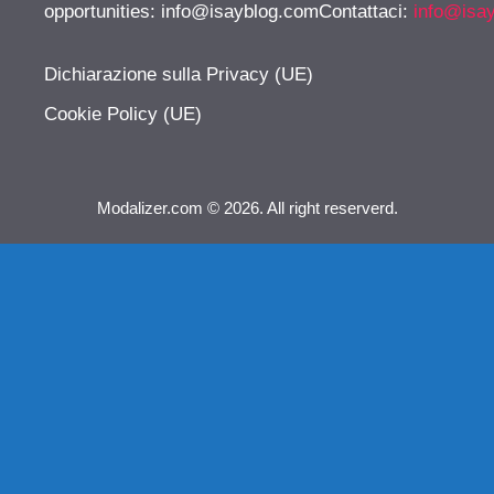
opportunities:
info@isayblog.comContattaci
:
info@isa
Dichiarazione sulla Privacy (UE)
Cookie Policy (UE)
Modalizer.com © 2026. All right reserverd.