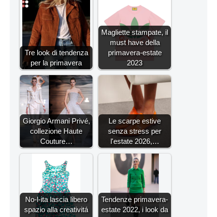
Magliette stampate, il
must have della
Tre look di tendenza
primavera-estate
per la primavera
2023
Giorgio Armani Privé,
Le scarpe estive
collezione Haute
senza stress per
Couture…
l'estate 2026,…
No-l-ita lascia libero
Tendenze primavera-
spazio alla creativitá
estate 2022, i look da