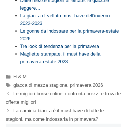
Dalle mezze stagioni all'estate: le giacche
leggere…
La giacca di velluto must have dell'inverno
2022-2023
Le gonne da indossare per la primavera-estate
2026
Tre look di tendenza per la primavera
Magliette stampate, il must have della
primavera-estate 2023
Categorie
H & M
Tag
giacca di mezza stagione
,
primavera 2026
Le migliori borse online: confronta prezzi e trova le
offerte migliori
La camicia bianca è il must have di tutte le
stagioni, ma come indossarla in primavera?