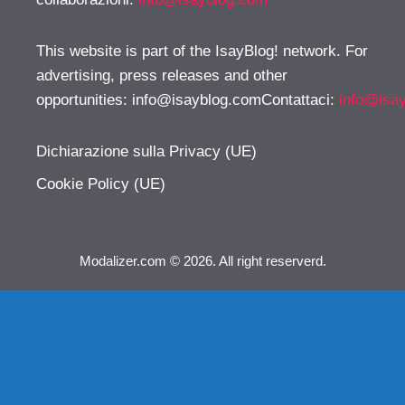
This website is part of the IsayBlog! network. For
advertising, press releases and other
opportunities:
info@isayblog.comContattaci
:
info@isa
Dichiarazione sulla Privacy (UE)
Cookie Policy (UE)
Modalizer.com © 2026. All right reserverd.