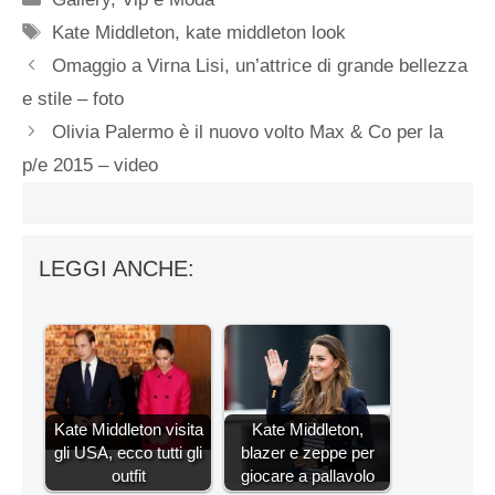
Tag
Kate Middleton
,
kate middleton look
Omaggio a Virna Lisi, un’attrice di grande bellezza
e stile – foto
Olivia Palermo è il nuovo volto Max & Co per la
p/e 2015 – video
LEGGI ANCHE:
Kate Middleton visita
Kate Middleton,
gli USA, ecco tutti gli
blazer e zeppe per
outfit
giocare a pallavolo