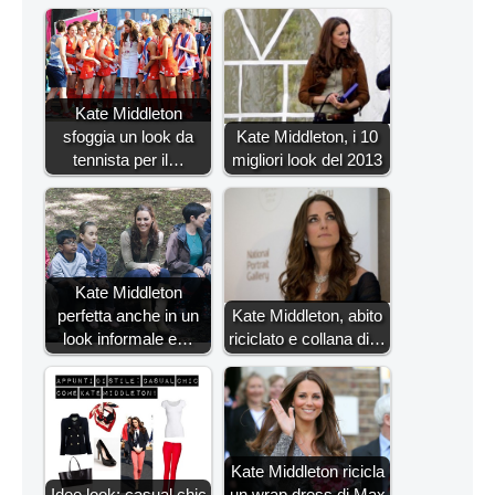
Kate Middleton
sfoggia un look da
Kate Middleton, i 10
tennista per il…
migliori look del 2013
Kate Middleton
perfetta anche in un
Kate Middleton, abito
look informale e…
riciclato e collana di…
Kate Middleton ricicla
Idee look: casual chic
un wrap dress di Max