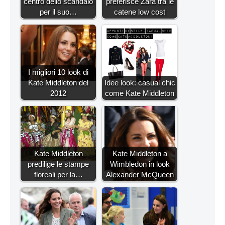
centro dello scandalo
preferisce Zara tra le
per il suo…
catene low cost
I migliori 10 look di
Kate Middleton del
Idee look: casual chic
2012
come Kate Middleton
Kate Middleton
Kate Middleton a
predilige le stampe
Wimbledon in look
floreali per la…
Alexander McQueen