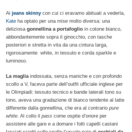
Ai
jeans skinny
con cui ci eravamo abituati a vederla,
Kate
ha optato per una mise molto diversa: una
deliziosa
gonnellina a portafoglio
in cotone bianco,
abbondantemente sopra il ginocchio, con tasche
posteriori e stretta in vita da una cintura larga,
rigorosamente white, in tessuto e corda sparkle e
luminoso.
La maglia
indossata, senza maniche e con profondo
scollo a V, faceva parte dell’outfit ufficiale inglese per
le Olimpiadi: tessuto tecnico e bande laterali tono su
tono, aveva una gradazione di bianco tendente al latte
differente dalla gonnellina, che era al contrario
pure
white
. Al collo il
pass
come ospite d’onore per
assistere alle gare e a domare i folti capelli castani
lasciati sciolti sulle spalle l’usuale paio di
occhiali da