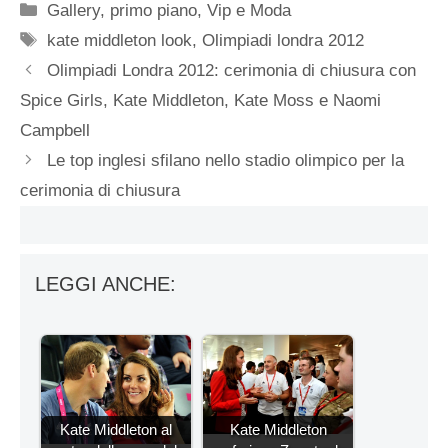
Categorie
Gallery
,
primo piano
,
Vip e Moda
Tag
kate middleton look
,
Olimpiadi londra 2012
Olimpiadi Londra 2012: cerimonia di chiusura con
Spice Girls, Kate Middleton, Kate Moss e Naomi
Campbell
Le top inglesi sfilano nello stadio olimpico per la
cerimonia di chiusura
LEGGI ANCHE:
Kate Middleton al
Kate Middleton