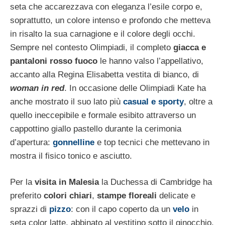
seta che accarezzava con eleganza l’esile corpo e,
soprattutto, un colore intenso e profondo che metteva
in risalto la sua carnagione e il colore degli occhi.
Sempre nel contesto Olimpiadi, il completo
giacca e
pantaloni rosso fuoco
le hanno valso l’appellativo,
accanto alla Regina Elisabetta vestita di bianco, di
woman in red
. In occasione delle Olimpiadi Kate ha
anche mostrato il suo lato più
casual e sporty
, oltre a
quello ineccepibile e formale esibito attraverso un
cappottino giallo pastello durante la cerimonia
d’apertura:
gonnelline
e top tecnici che mettevano in
mostra il fisico tonico e asciutto.
Per la
visita in Malesia
la Duchessa di Cambridge ha
preferito
colori chiari
,
stampe floreali
delicate e
sprazzi di
pizzo
: con il capo coperto da un
velo
in
seta color latte, abbinato al vestitino sotto il ginocchio,