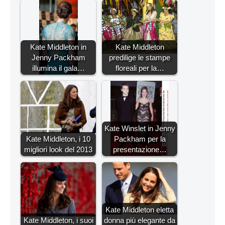
Kate Middleton in
Kate Middleton
Jenny Packham
predilige le stampe
illumina il gala…
floreali per la…
Kate Winslet in Jenny
Kate Middleton, i 10
Packham per la
migliori look del 2013
presentazione…
Kate Middleton eletta
Kate Middleton, i suoi
donna più elegante da