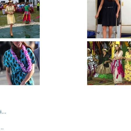
ori…
a…