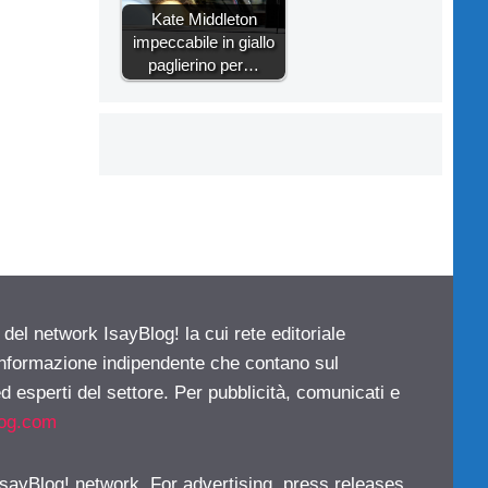
Kate Middleton
impeccabile in giallo
paglierino per…
 del network IsayBlog! la cui rete editoriale
 informazione indipendente che contano sul
d esperti del settore. Per pubblicità, comunicati e
log.com
 IsayBlog! network. For advertising, press releases