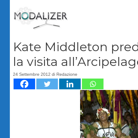
Vai
al
contenuto
Kate Middleton predi
la visita all’Arcipela
24 Settembre 2012
di
Redazione