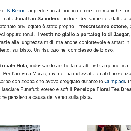
eli
LK Bennet
ai piedi e un abitino in cotone con maniche cor
firmato
Jonathan Saunders
: un look decisamente adatto all
teriale privilegiato è stato proprio il
freschissimo cotone,
p
ivci oppure tenui. Il
vestitino giallo a portafoglio di Jaegar
,
azie alla lunghezza midi, ma anche confortevole e smart in v
etto, sul bisto. Un risultato nel complesso delizioso.
tribale Hula
, indossando anche la caratteristica gonnellina 
. Per l’arrivo a Marau, invece, ha indossato un abitino sen
scarpe con zeppa che aveva sfoggiato durante le
Olimpiadi
. I
 lasciare Funafuti: etereo e soft il
Penelope Floral Tea Dre
che pensiero a causa del vento sulla pista.