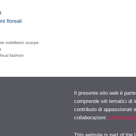
t
ni floreali
ate middleton scarpe
a
hical fashion
Il presente sito web è parte
comprende siti tematici di
contributo di appassionati e
collaborazioni:
info@isayb
This website is part of the