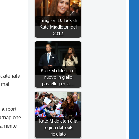
I migliori 10 look di
Kate Middleton del
2012
Kate Middleton di
scatenata
nuovo in giallo
pastello per la…
 mai
 airport
carnagione
Kate Middleton è la
eramente
regina del look
riciclato