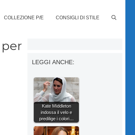
COLLEZIONE P/E
CONSIGLI DI STILE
 per
LEGGI ANCHE:
Kate Middleton
indossa il velo e
predilige i colori…