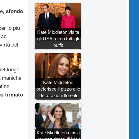
te,
sfondo
a
er lo più
Kate Middleton visita
 ad
gli USA, ecco tutti gli
irtù del
outfit
del luogo
za maniche
Kate Middleton
nfine,
preferisce il pizzo e le
ss firmato
decorazioni floreali
Kate Middleton ricicla