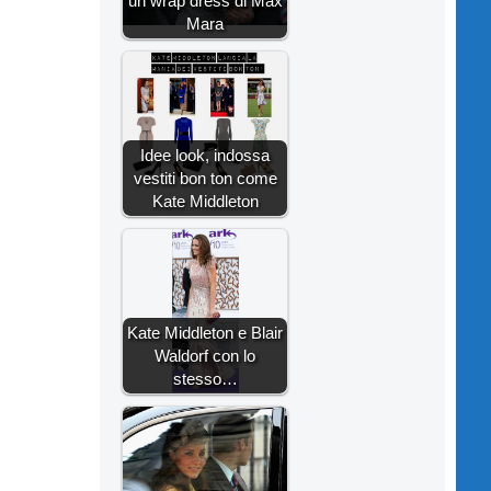
un wrap dress di Max
Mara
Idee look, indossa
vestiti bon ton come
Kate Middleton
Kate Middleton e Blair
Waldorf con lo
stesso…