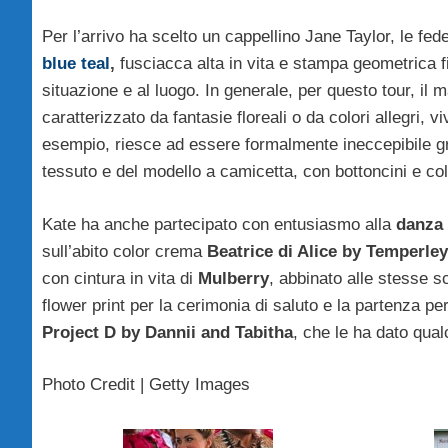
Per l’arrivo ha scelto un cappellino Jane Taylor, le fed
blue teal
,
fusciacca alta in vita e stampa geometrica 
situazione e al luogo. In generale, per questo tour, il ma
caratterizzato da fantasie floreali o da colori allegri, v
esempio, riesce ad essere formalmente ineccepibile gr
tessuto e del modello a camicetta, con bottoncini e coll
Kate ha anche partecipato con entusiasmo alla
danza 
sull’abito color crema
Beatrice di Alice by Temperley
con cintura in vita di
Mulberry
, abbinato alle stesse 
flower print per la cerimonia di saluto e la partenza per
Project D by Dannii and Tabitha
, che le ha dato qual
Photo Credit | Getty Images