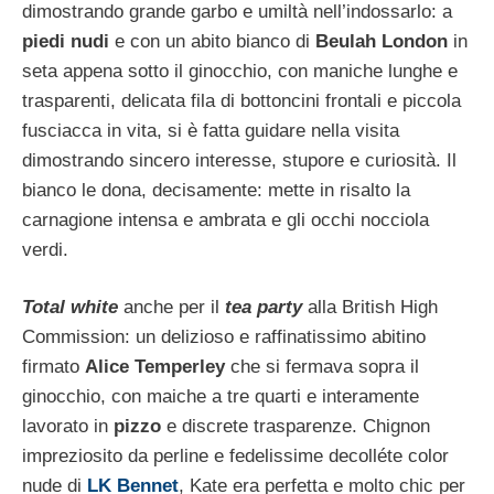
dimostrando grande garbo e umiltà nell’indossarlo: a
piedi nudi
e con un abito bianco di
Beulah London
in
seta appena sotto il ginocchio, con maniche lunghe e
trasparenti, delicata fila di bottoncini frontali e piccola
fusciacca in vita, si è fatta guidare nella visita
dimostrando sincero interesse, stupore e curiosità. Il
bianco le dona, decisamente: mette in risalto la
carnagione intensa e ambrata e gli occhi nocciola
verdi.
Total white
anche per il
tea party
alla British High
Commission: un delizioso e raffinatissimo abitino
firmato
Alice
Temperley
che si fermava sopra il
ginocchio, con maiche a tre quarti e interamente
lavorato in
pizzo
e discrete trasparenze. Chignon
impreziosito da perline e fedelissime decolléte color
nude di
LK Bennet
, Kate era perfetta e molto chic per