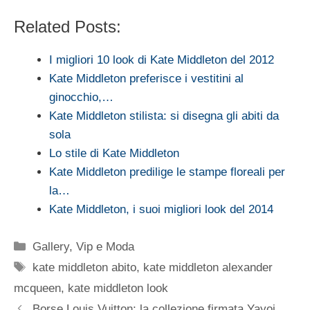
Related Posts:
I migliori 10 look di Kate Middleton del 2012
Kate Middleton preferisce i vestitini al
ginocchio,…
Kate Middleton stilista: si disegna gli abiti da
sola
Lo stile di Kate Middleton
Kate Middleton predilige le stampe floreali per
la…
Kate Middleton, i suoi migliori look del 2014
Categorie
Gallery
,
Vip e Moda
Tag
kate middleton abito
,
kate middleton alexander
mcqueen
,
kate middleton look
Borse Louis Vuitton: la collezione firmata Yayoi