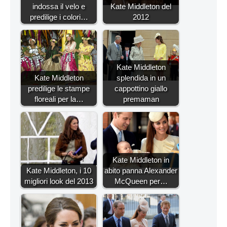
indossa il velo e
Kate Middleton del
predilige i colori…
2012
Kate Middleton
Kate Middleton
splendida in un
predilige le stampe
cappottino giallo
floreali per la…
premaman
Kate Middleton in
Kate Middleton, i 10
abito panna Alexander
migliori look del 2013
McQueen per…