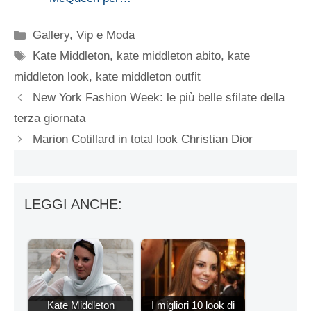
Categorie
Gallery
,
Vip e Moda
Tag
Kate Middleton
,
kate middleton abito
,
kate
middleton look
,
kate middleton outfit
New York Fashion Week: le più belle sfilate della
terza giornata
Marion Cotillard in total look Christian Dior
LEGGI ANCHE:
Kate Middleton
I migliori 10 look di