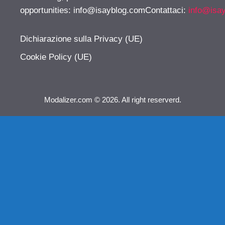
opportunities:
info@isayblog.comContattaci
:
info@isa
Dichiarazione sulla Privacy (UE)
Cookie Policy (UE)
Modalizer.com © 2026. All right reserverd.