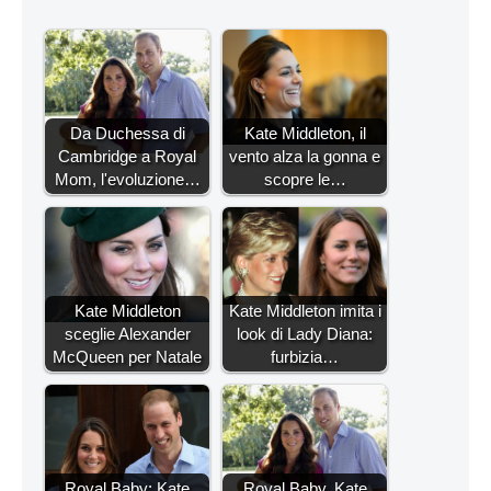
Da Duchessa di
Kate Middleton, il
Cambridge a Royal
vento alza la gonna e
Mom, l'evoluzione…
scopre le…
Kate Middleton
Kate Middleton imita i
sceglie Alexander
look di Lady Diana:
McQueen per Natale
furbizia…
Royal Baby: Kate
Royal Baby, Kate