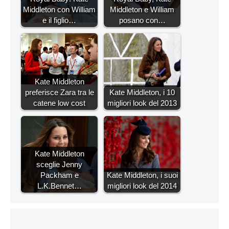
Middleton con William
Middleton e William
e il figlio…
posano con…
Kate Middleton
preferisce Zara tra le
Kate Middleton, i 10
catene low cost
migliori look del 2013
Kate Middleton
sceglie Jenny
Packham e
Kate Middleton, i suoi
L.K.Bennet…
migliori look del 2014