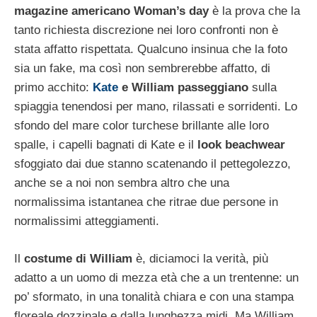
magazine americano Woman’s day
è la prova che la
tanto richiesta discrezione nei loro confronti non è
stata affatto rispettata. Qualcuno insinua che la foto
sia un fake, ma così non sembrerebbe affatto, di
primo acchito:
Kate
e William passeggiano
sulla
spiaggia tenendosi per mano, rilassati e sorridenti. Lo
sfondo del mare color turchese brillante alle loro
spalle, i capelli bagnati di Kate e il
look beachwear
sfoggiato dai due stanno scatenando il pettegolezzo,
anche se a noi non sembra altro che una
normalissima istantanea che ritrae due persone in
normalissimi atteggiamenti.
Il
costume di William
è, diciamoci la verità, più
adatto a un uomo di mezza età che a un trentenne: un
po’ sformato, in una tonalità chiara e con una stampa
floreale dozzinale e dalla lunghezza midi. Ma William