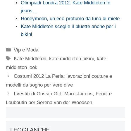
Olimpiadi Londra 2012: Kate Middleton in
jeans…
Honeymoon, un eco-profumo da luna di miele
Kate Middleton sceglie il bluette anche per i
bikini
Categorie
Vip e Moda
Tag
Kate Middleton
,
kate middleton bikini
,
kate
middleton look
Costumi 2012 La Perla: lavorazioni couture e
modelli da sogno per vere dive
I vestiti di Gossip Girl: Marc Jacobs, Fendi e
Louboutin per Serena van der Woodsen
LEGGI ANCHE: