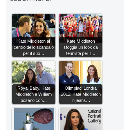
Kate Middleton al
Kate Middleton
centro dello scandalo
sfoggia un look da
per il suo…
tennista per il…
Royal Baby, Kate
Olimpiadi Londra
Middleton e William
2012: Kate Middleton
posano con…
in jeans…