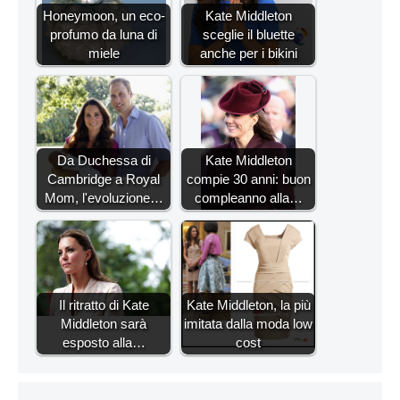
Honeymoon, un eco-
Kate Middleton
profumo da luna di
sceglie il bluette
miele
anche per i bikini
Da Duchessa di
Kate Middleton
Cambridge a Royal
compie 30 anni: buon
Mom, l'evoluzione…
compleanno alla…
Il ritratto di Kate
Kate Middleton, la più
Middleton sarà
imitata dalla moda low
esposto alla…
cost