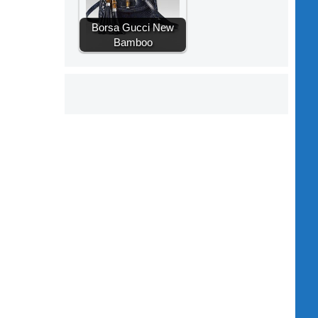
Borsa Gucci New
Bamboo