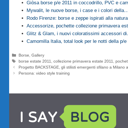
Giòsa borse p/e 2011 in coccodrillo, PVC e c
Mywalit, le nuove borse, i case e i colori della
Rodo Firenze: borse e zeppe ispirati alla natur
Accessorize, pochette collezione primavera es
Glitz & Glam, i nuovi coloratissimi accessori d
Camomilla Italia, total look per le notti della p/
Categorie
Borse
,
Gallery
Tag
borse estate 2011
,
collezione primavera estate 2011
,
pochet
Progetto BACKSTAGE, gli stilisti emergenti sfilano a Milano al
Persona: video style training