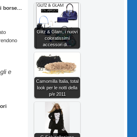
di borse…
Glitz & Glam, i nuovi
ato
coloratissimi
 rendono
accessori di…
gli e
Camomilla Italia, total
look per le notti della
p/e 2011
ori