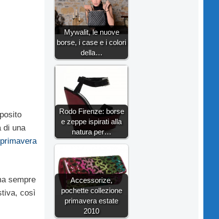
Mywalit, le nuove
borse, i case e i colori
della…
Rodo Firenze: borse
posito
e zeppe ispirati alla
a di una
natura per…
primavera
 ma sempre
Accessorize,
pochette collezione
stiva, così
primavera estate
2010