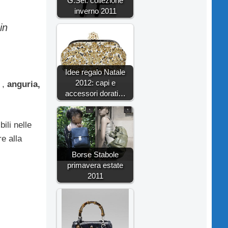
G.Sel: collezione
inverno 2011
in
Idee regalo Natale
2012: capi e
 ,
anguria,
accessori dorati…
ili nelle
e alla
Borse Stabole
primavera estate
2011