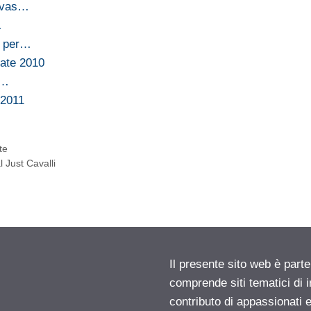
anvas…
…
a per…
tate 2010
i…
e 2011
te
 Just Cavalli
Il presente sito web è parte
comprende siti tematici di
contributo di appassionati e