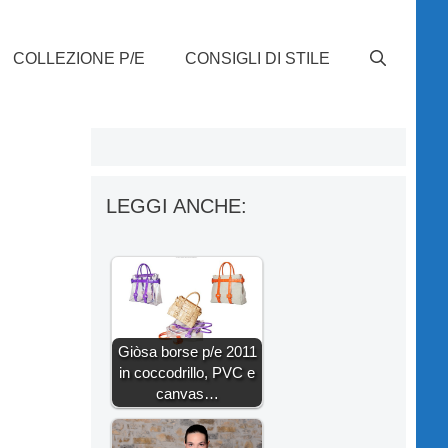
COLLEZIONE P/E
CONSIGLI DI STILE
LEGGI ANCHE:
Giòsa borse p/e 2011
in coccodrillo, PVC e
canvas…