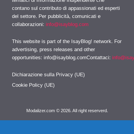
tematici di informazione indipendente che
contano sul contributo di appassionati ed esperti
del settore. Per pubblicità, comunicati e
collaborazioni:
info@isayblog.com
This website is part of the IsayBlog! network. For
advertising, press releases and other
opportunities:
info@isayblog.comContattaci
:
info@isa
Dichiarazione sulla Privacy (UE)
Cookie Policy (UE)
Modalizer.com © 2026. All right reserverd.