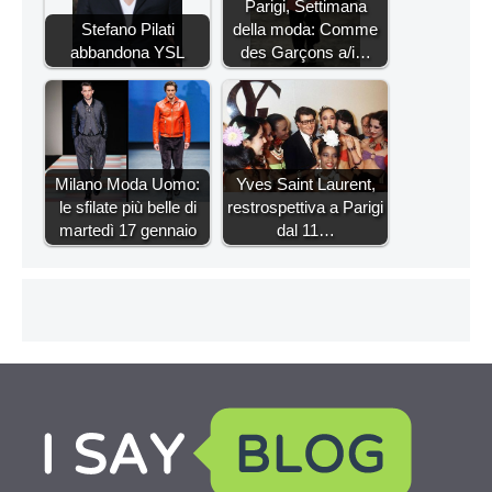
Parigi, Settimana
Stefano Pilati
della moda: Comme
abbandona YSL
des Garçons a/i…
Milano Moda Uomo:
Yves Saint Laurent,
le sfilate più belle di
restrospettiva a Parigi
martedì 17 gennaio
dal 11…