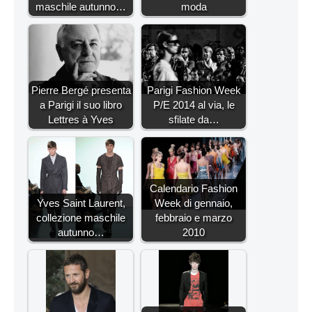
maschile autunno…
moda
Pierre Bergé presenta
Parigi Fashion Week
a Parigi il suo libro
P/E 2014 al via, le
Lettres à Yves
sfilate da…
Calendario Fashion
Yves Saint Laurent,
Week di gennaio,
collezione maschile
febbraio e marzo
autunno…
2010