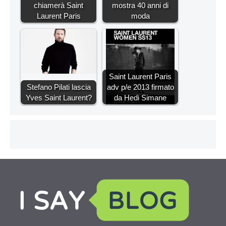
chiamerà Saint
mostra 40 anni di
Laurent Paris
moda
Saint Laurent Paris
Stefano Pilati lascia
adv p/e 2013 firmato
Yves Saint Laurent?
da Hedi Simane