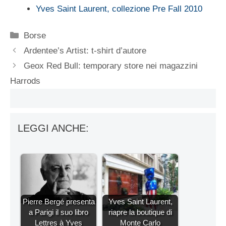
Yves Saint Laurent, collezione Pre Fall 2010
Categorie
Borse
Ardentee’s Artist: t-shirt d’autore
Geox Red Bull: temporary store nei magazzini
Harrods
LEGGI ANCHE:
Pierre Bergé presenta
Yves Saint Laurent,
a Parigi il suo libro
riapre la boutique di
Lettres à Yves
Monte Carlo