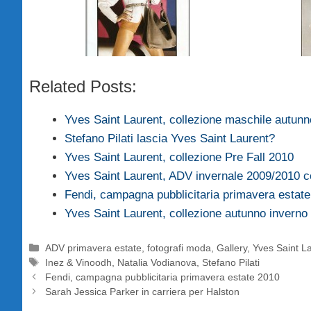
Related Posts:
Yves Saint Laurent, collezione maschile autu
Stefano Pilati lascia Yves Saint Laurent?
Yves Saint Laurent, collezione Pre Fall 2010
Yves Saint Laurent, ADV invernale 2009/2010
Fendi, campagna pubblicitaria primavera estat
Yves Saint Laurent, collezione autunno inverno
Categorie
ADV primavera estate
,
fotografi moda
,
Gallery
,
Yves Saint L
Tag
Inez & Vinoodh
,
Natalia Vodianova
,
Stefano Pilati
Fendi, campagna pubblicitaria primavera estate 2010
Sarah Jessica Parker in carriera per Halston