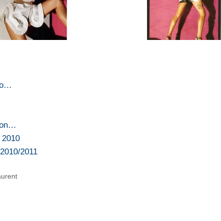
nno…
 con…
e 2010
 2010/2011
aurent