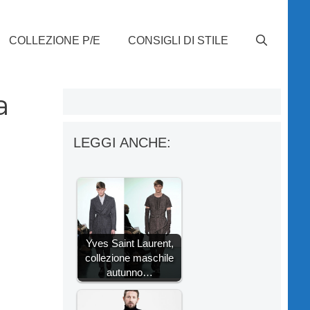
COLLEZIONE P/E
CONSIGLI DI STILE
a
LEGGI ANCHE:
Yves Saint Laurent,
collezione maschile
autunno…