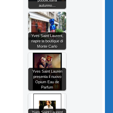
pubblicitaria
autunno…
Yves Saint Laurent,
riapre la boutique di
Monte Carlo
Yves Saint Lauren
presenta il nuovo
Opium Eau de
Parfum
Yves Saint Laurent