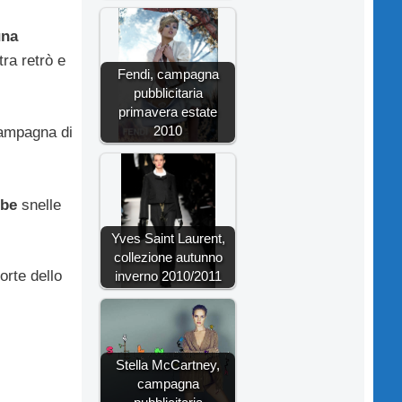
una
tra retrò e
Fendi, campagna
pubblicitaria
primavera estate
2010
 campagna di
mbe
snelle
Yves Saint Laurent,
collezione autunno
orte dello
inverno 2010/2011
Stella McCartney,
campagna