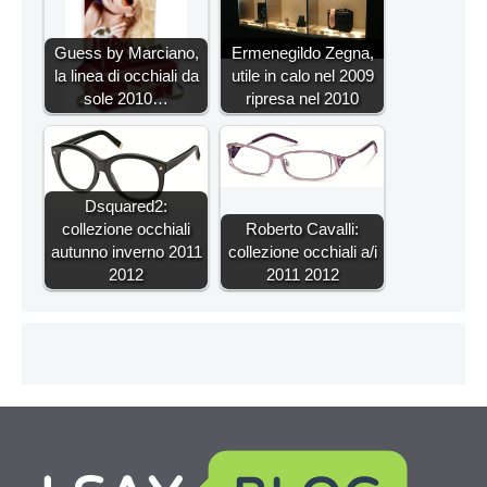
Guess by Marciano,
Ermenegildo Zegna,
la linea di occhiali da
utile in calo nel 2009
sole 2010…
ripresa nel 2010
Dsquared2:
collezione occhiali
Roberto Cavalli:
autunno inverno 2011
collezione occhiali a/i
2012
2011 2012