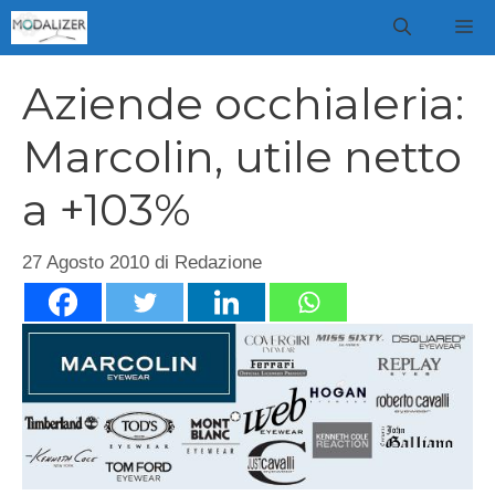
Vai
M
al
contenuto
Aziende occhialeria:
Marcolin, utile netto
a +103%
27 Agosto 2010
di
Redazione