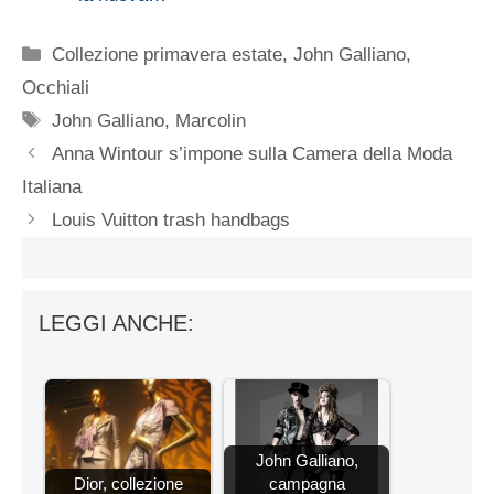
Categorie
Collezione primavera estate
,
John Galliano
,
Occhiali
Tag
John Galliano
,
Marcolin
Anna Wintour s’impone sulla Camera della Moda
Italiana
Louis Vuitton trash handbags
LEGGI ANCHE:
John Galliano,
Dior, collezione
campagna