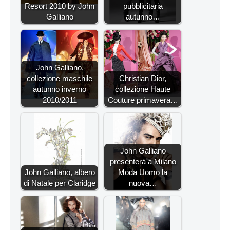
Resort 2010 by John
pubblicitaria
Galliano
autunno…
John Galliano,
collezione maschile
Christian Dior,
autunno inverno
collezione Haute
2010/2011
Couture primavera…
John Galliano
presenterà a Milano
John Galliano, albero
Moda Uomo la
di Natale per Claridge
nuova…