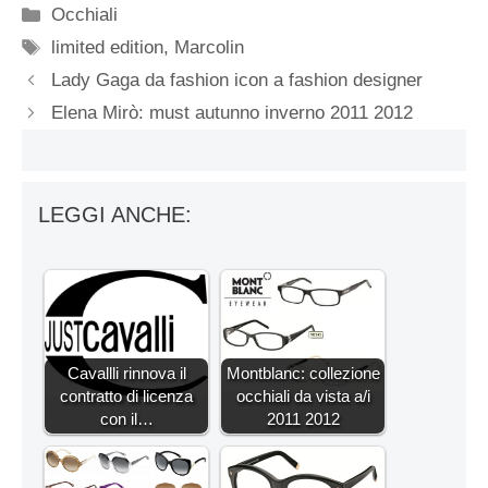
Categorie
Occhiali
Tag
limited edition
,
Marcolin
Lady Gaga da fashion icon a fashion designer
Elena Mirò: must autunno inverno 2011 2012
LEGGI ANCHE:
Cavallli rinnova il
Montblanc: collezione
contratto di licenza
occhiali da vista a/i
con il…
2011 2012