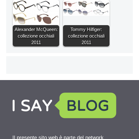
Alexander McQueen:
Tommy Hilfiger:
collezione occhiali
collezione occhiali
2011
2011
Il presente sito web è parte del network