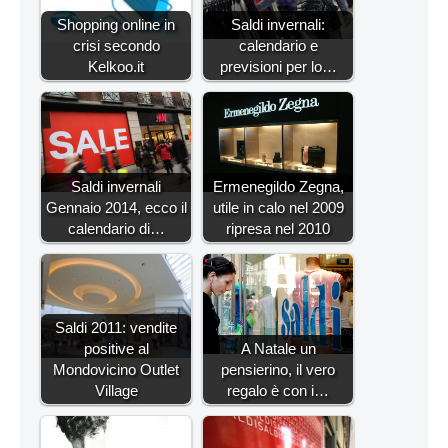
Shopping online in
Saldi invernali:
crisi secondo
calendario e
Kelkoo.it
previsioni per lo…
Saldi invernali
Ermenegildo Zegna,
Gennaio 2014, ecco il
utile in calo nel 2009
calendario di…
ripresa nel 2010
Saldi 2011: vendite
positive al
A Natale un
Mondovicino Outlet
pensierino, il vero
Village
regalo è con i…