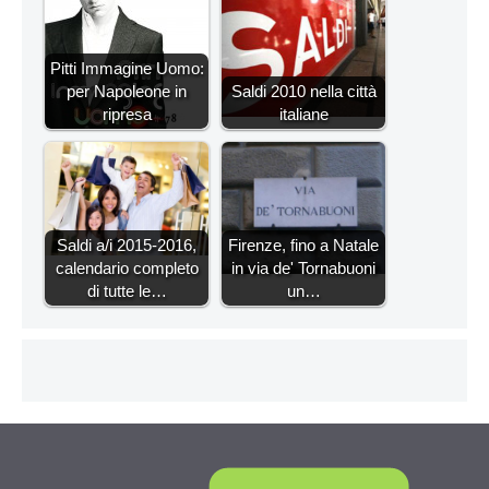
Pitti Immagine Uomo:
per Napoleone in
Saldi 2010 nella città
ripresa
italiane
Saldi a/i 2015-2016,
Firenze, fino a Natale
calendario completo
in via de' Tornabuoni
di tutte le…
un…