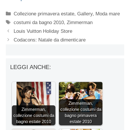
Categorie
Collezione primavera estate
,
Gallery
,
Moda mare
Tag
costumi da bagno 2010
,
Zimmerman
Louis Vuitton Holiday Store
Codacons: Natale da dimenticare
LEGGI ANCHE:
Zimmerman,
Zimmerman,
collezione costumi da
collezione costumi da
bagno primavera
bagno estate 2010
estate 2010