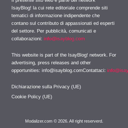
Il presente sito web è parte del network
IsayBlog! la cui rete editoriale comprende siti
tematici di informazione indipendente che
contano sul contributo di appassionati ed esperti
del settore. Per pubblicità, comunicati e
collaborazioni:
info@isayblog.com
This website is part of the IsayBlog! network. For
advertising, press releases and other
opportunities:
info@isayblog.comContattaci
:
info@isa
Dichiarazione sulla Privacy (UE)
Cookie Policy (UE)
Modalizer.com © 2026. All right reserverd.