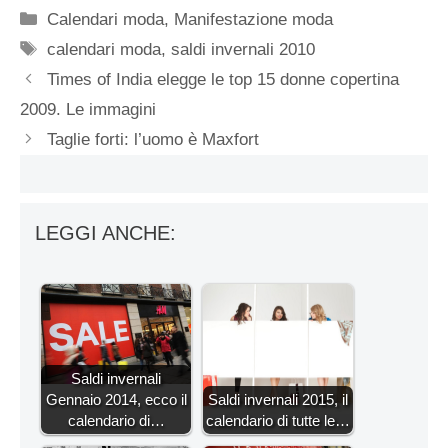
Categorie
Calendari moda
,
Manifestazione moda
Tag
calendari moda
,
saldi invernali 2010
Times of India elegge le top 15 donne copertina
2009. Le immagini
Taglie forti: l’uomo è Maxfort
LEGGI ANCHE:
Saldi invernali
Gennaio 2014, ecco il
Saldi invernali 2015, il
calendario di…
calendario di tutte le…