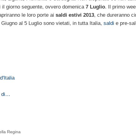
pari il giorno seguente, ovvero domenica
7 Luglio
. Il primo we
apriranno le loro porte ai
saldi estivi 2013
, che dureranno ci
Giugno al 5 Luglio sono vietati, in tutta Italia,
saldi
e pre-sal
'Italia
o di…
ella Regina