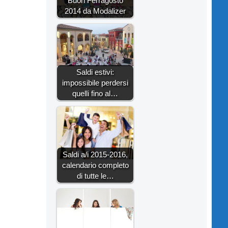
Buon Ferragosto
2014 da Modalizer
Saldi estivi:
impossibile perdersi
quelli fino al…
Saldi a/i 2015-2016,
calendario completo
di tutte le…