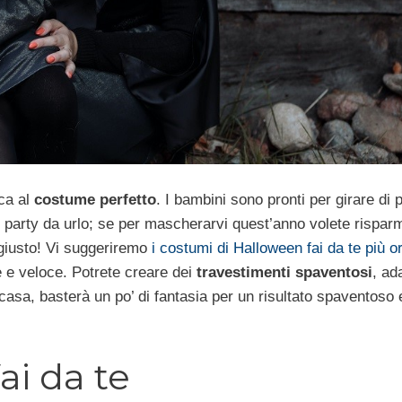
rca al
costume perfetto
. I bambini sono pronti per girare di p
i party da urlo; se per mascherarvi quest’anno volete rispar
 giusto! Vi suggeriremo
i costumi di Halloween fai da te più or
ce e veloce. Potrete creare dei
travestimenti spaventosi
, ad
 casa, basterà un po’ di fantasia per un risultato spaventoso 
ai da te