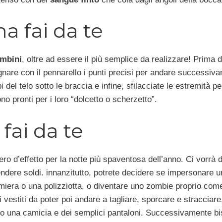
 fai da te
ambini
, oltre ad essere il più semplice da realizzare! Prima di
gnare con il pennarello i punti precisi per andare successiv
i del telo sotto le braccia e infine, sfilacciate le estremità pe
o pronti per i loro “dolcetto o scherzetto”.
ai da te
ro d’effetto per la notte più spaventosa dell’anno. Ci vorrà
dere soldi. innanzitutto, potrete decidere se impersonare 
iera o una polizziotta, o diventare uno zombie proprio come
 vestiti da poter poi andare a tagliare, sporcare e stracciare,
a o una camicia e dei semplici pantaloni. Successivamente b