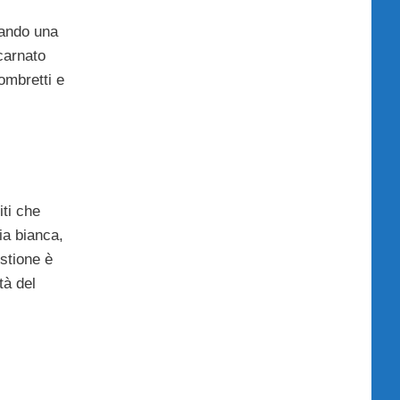
eando una
carnato
ombretti e
iti che
ia bianca,
stione è
tà del