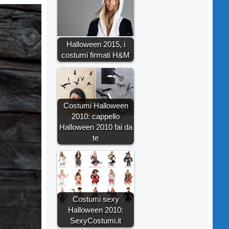
Halloween 2015, i
costumi firmati H&M
Costumi Halloween
2010: cappello
Halloween 2010 fai da
te
Costumi sexy
Halloween 2010:
SexyCostumi.it