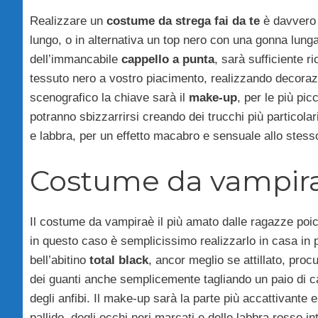
Realizzare un
costume da strega fai da te
è davvero 
lungo, o in alternativa un top nero con una gonna lunga
dell’immancabile
cappello a punta
, sarà sufficiente ri
tessuto nero a vostro piacimento, realizzando decorazi
scenografico la chiave sarà il
make-up
, per le più pi
potranno sbizzarrirsi creando dei trucchi più particolar
e labbra, per un effetto macabro e sensuale allo stes
Costume da vampira 
Il costume da vampiraè il più amato dalle ragazze poic
in questo caso è semplicissimo realizzarlo in casa in 
bell’abitino
total black
, ancor meglio se attillato, procu
dei guanti anche semplicemente tagliando un paio di calz
degli anfibi. Il make-up sarà la parte più accattivante 
pallido, degli occhi neri marcati e delle labbra rosso i