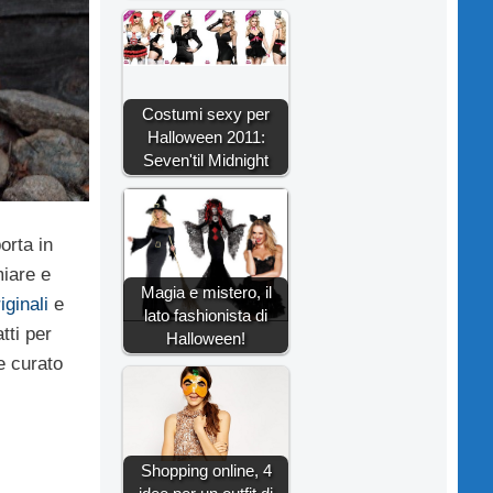
Costumi sexy per
Halloween 2011:
Seven'til Midnight
orta in
miare e
Magia e mistero, il
iginali
e
lato fashionista di
atti per
Halloween!
e curato
Shopping online, 4