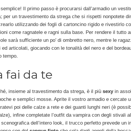
semplice! Il primo passo è procurarsi dall’armadio un vestit
; per un travestimento da strega che si rispetti nonpotete di
crearlo utilizzando dei fogli di cartoncino rigido e rivestirlo c
oni come ragnatele e ragni sulla base. Per rendere il tutto 
ccole sarà sufficiente un po’ di ombretto nero, mentre le raga
i ed articolati, giocando con le tonalità del nero e del borde
so tempo.
fai da te
hé, insieme al travestimento da strega, è il più
sexy
in asso
poche e semplici mosse. Aprite il vostro armadio e cercate 
ratevi poi delle calze a rete e dei guanti lunghi neri (è possi
e), infine completate l’outfit da vampira con degli stivali alt
e scenografica dell’intero look, il trucco perfetto prevede un 
ntenso con del
sangue finto
che cola dagli angoli della bocca