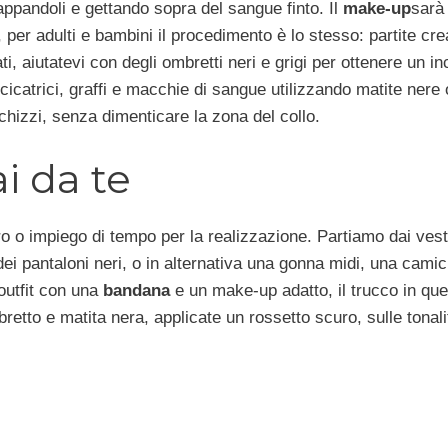
rappandoli e gettando sopra del sangue finto. Il
make-up
sarà
per adulti e bambini il procedimento è lo stesso: partite cr
, aiutatevi con degli ombretti neri e grigi per ottenere un in
catrici, graffi e macchie di sangue utilizzando matite nere 
schizzi, senza dimenticare la zona del collo.
i da te
ro o impiego di tempo per la realizzazione. Partiamo dai vest
ei pantaloni neri, o in alternativa una gonna midi, una camic
’outfit con una
bandana
e un make-up adatto, il trucco in que
etto e matita nera, applicate un rossetto scuro, sulle tonali