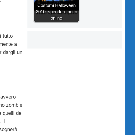
Costumi Halloween
2010: spendere poco
online
 tutto
amente a
r dargli un
 davvero
uno zombie
 quelli dei
 il
isognerà