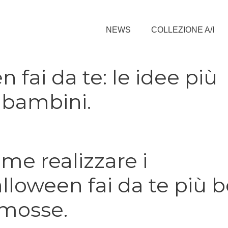
NEWS
COLLEZIONE A/I
 fai da te: le idee più
e bambini.
e realizzare i
loween fai da te più be
 mosse.