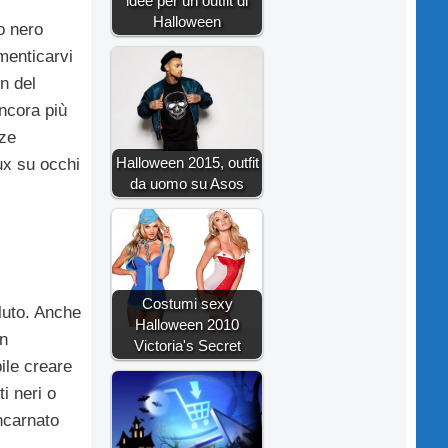
idee per un outfit di
Halloween
o nero
menticarvi
on del
ancora più
zze
Halloween 2015, outfit
aux su occhi
da uomo su Asos
Costumi sexy
luto. Anche
Halloween 2010
un
Victoria's Secret
bile creare
i neri o
incarnato
.