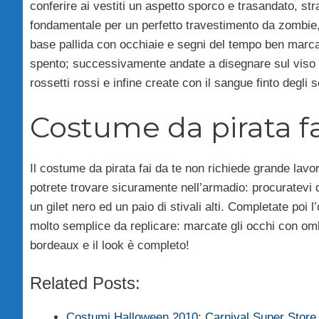
conferire ai vestiti un aspetto sporco e trasandato, st
fondamentale per un perfetto travestimento da zombie, 
base pallida con occhiaie e segni del tempo ben marcati
spento; successivamente andate a disegnare sul viso ci
rossetti rossi e infine create con il sangue finto degli 
Costume da pirata fa
Il costume da pirata fai da te non richiede grande lavo
potrete trovare sicuramente nell’armadio: procuratevi d
un gilet nero ed un paio di stivali alti. Completate poi l
molto semplice da replicare: marcate gli occhi con ombr
bordeaux e il look è completo!
Related Posts:
Costumi Halloween 2010: Carnival Super Store