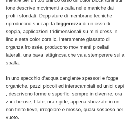
mentre per un top bianco osso un color block tone sur
tone descrive movimenti a calla nelle maniche dai
profili stondati. Doppiature di membrane tecniche
riproducono sui capi la
leggerezza
di un osso di
seppia, applicazioni tridimensionali su mini dress in
lino e seta color corallo, interamente glassato di
organza froissée, producono movimenti pixellati
laterali, una bava lattiginosa che va a stemperare sulla
spalla.
In uno specchio d’acqua cangiante spessori e fogge
organiche, pezzi piccoli ed interscambiali ed unici capi
, descrivono forme e superfici sempre in divenire, ora
zuccherose, filate, ora rigide, appena sbozzate in un
non finito lieve, irregolare e mosso, quasi sospeso nel
vuoto.