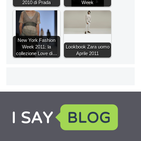
2010 di Prada
Week
New York Fashion
Week 2011: la
Lookbook Zara uomo
collezione Love di…
Aprile 2011