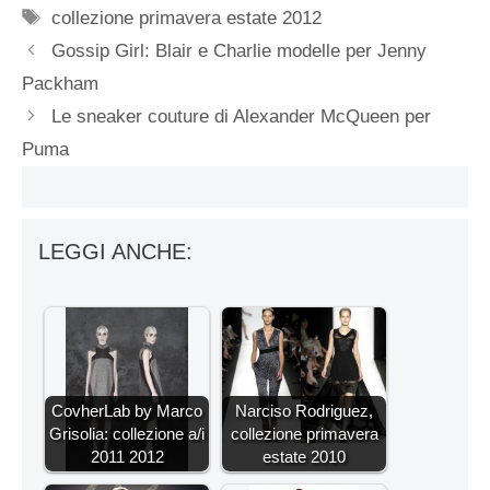
Tag
collezione primavera estate 2012
Gossip Girl: Blair e Charlie modelle per Jenny
Packham
Le sneaker couture di Alexander McQueen per
Puma
LEGGI ANCHE:
CovherLab by Marco
Narciso Rodriguez,
Grisolia: collezione a/i
collezione primavera
2011 2012
estate 2010