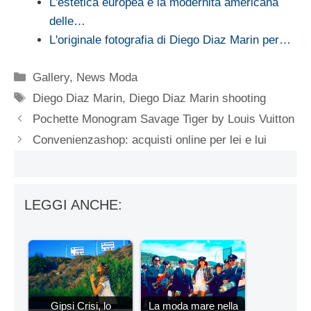
L'estetica europea e la modernità americana
delle…
L'originale fotografia di Diego Diaz Marin per…
Categorie
Gallery
,
News Moda
Tag
Diego Diaz Marin
,
Diego Diaz Marin shooting
Pochette Monogram Savage Tiger by Louis Vuitton
Convenienzashop: acquisti online per lei e lui
LEGGI ANCHE:
Gipsi Crisi, lo
La moda mare nella