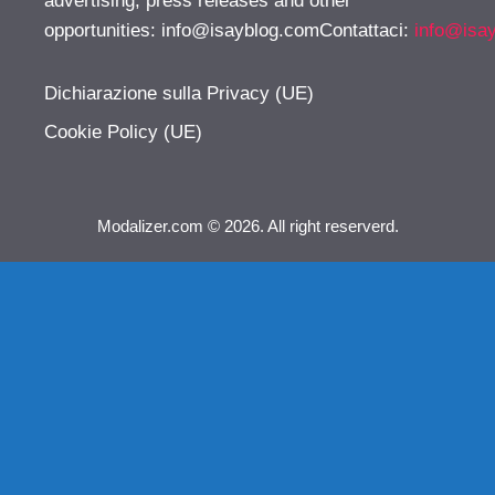
advertising, press releases and other
opportunities:
info@isayblog.comContattaci
:
info@isa
Dichiarazione sulla Privacy (UE)
Cookie Policy (UE)
Modalizer.com © 2026. All right reserverd.