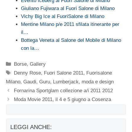
Evento Iceberg al Fuori Salone di Milano
Giuliano Fujiwara al Fuori Salone di Milano
Vichy Big Ice al FuoriSalone di Milano
Mentine Milano p/e 2011 sfilata itinerante per
il…
Bottega Veneta al Salone del Mobile di Milano
con la…
Categorie
Borse
,
Gallery
Tag
Denny Rose
,
Fuori Salone 2011
,
Fuorisalone
Milano
,
Gaudi
,
Guru
,
Lumberjack
,
moda e design
Fornarina Sportglam collezione a/i 2011 2012
Moda Movie 2011, il 4 e 5 giugno a Cosenza
LEGGI ANCHE: