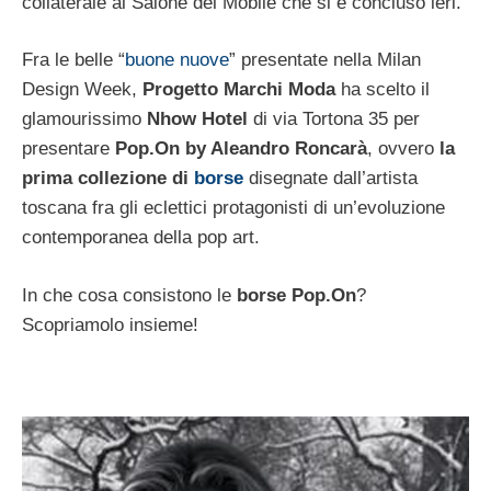
collaterale al Salone del Mobile che si è concluso ieri.
Fra le belle “
buone nuove
” presentate nella Milan
Design Week,
Progetto Marchi Moda
ha scelto il
glamourissimo
Nhow Hotel
di via Tortona 35 per
presentare
Pop.On by Aleandro Roncarà
, ovvero
la
prima collezione di
borse
disegnate dall’artista
toscana fra gli eclettici protagonisti di un’evoluzione
contemporanea della pop art.
In che cosa consistono le
borse Pop.On
?
Scopriamolo insieme!