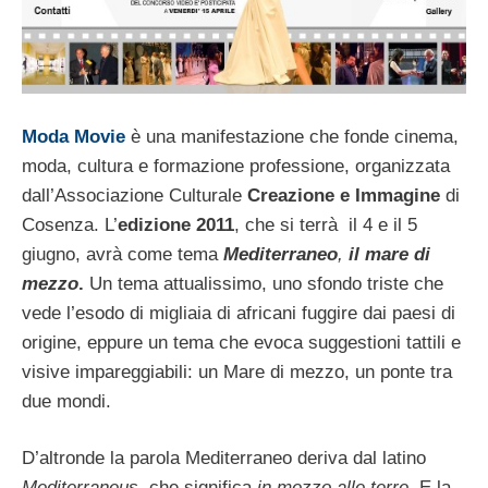
Moda Movie
è una manifestazione che fonde cinema,
moda, cultura e formazione professione, organizzata
dall’Associazione Culturale
Creazione e Immagine
di
Cosenza. L’
edizione 2011
, che si terrà il 4 e il 5
giugno, avrà come tema
Mediterraneo
,
il mare di
mezzo
.
Un tema attualissimo, uno sfondo triste che
vede l’esodo di migliaia di africani fuggire dai paesi di
origine, eppure un tema che evoca suggestioni tattili e
visive impareggiabili: un Mare di mezzo, un ponte tra
due mondi.
D’altronde la parola Mediterraneo deriva dal latino
Mediterraneus
, che significa
in mezzo alle terre
. E la