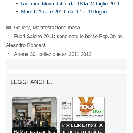
Riccione Moda Italia: dal 18 la 24 luglio 2011
Mare D'Amare 2010, dal 17 al 19 luglio
Categorie
Gallery
,
Manifestazione moda
Fuori Salone 2011: sono nate le borse Pop.On by
Aleandro Roncarà
Aroma 30, collezione a/i 2011 2012
LEGGI ANCHE:
Moda Etica, fino al 30
H&M: nuova apertura
giugno una mostra a