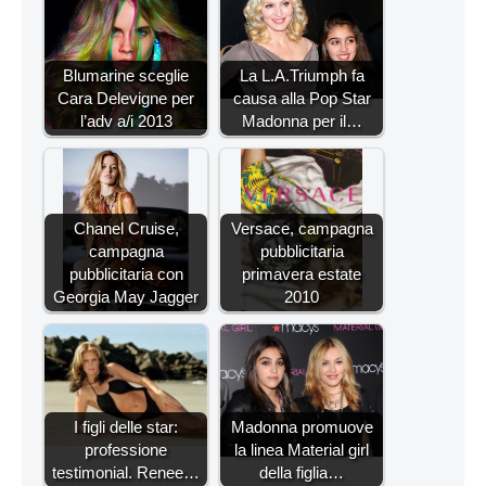
Blumarine sceglie
La L.A.Triumph fa
Cara Delevigne per
causa alla Pop Star
l’adv a/i 2013
Madonna per il…
Chanel Cruise,
Versace, campagna
campagna
pubblicitaria
pubblicitaria con
primavera estate
Georgia May Jagger
2010
I figli delle star:
Madonna promuove
professione
la linea Material girl
testimonial. Renee…
della figlia…