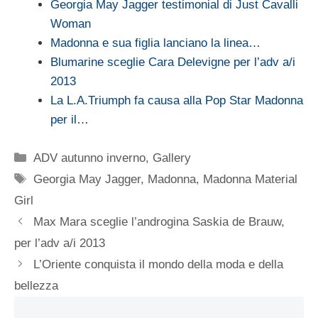
Georgia May Jagger testimonial di Just Cavalli
Woman
Madonna e sua figlia lanciano la linea…
Blumarine sceglie Cara Delevigne per l’adv a/i
2013
La L.A.Triumph fa causa alla Pop Star Madonna
per il…
Categorie
ADV autunno inverno
,
Gallery
Tag
Georgia May Jagger
,
Madonna
,
Madonna Material
Girl
Max Mara sceglie l’androgina Saskia de Brauw,
per l’adv a/i 2013
L’Oriente conquista il mondo della moda e della
bellezza