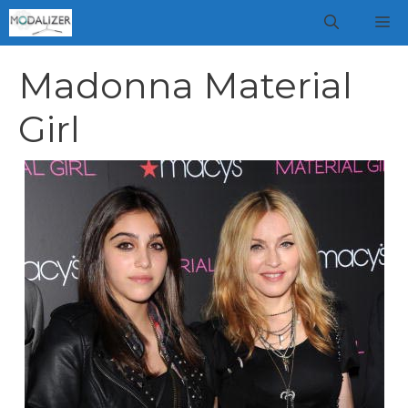
Vai
M
al
contenuto
Madonna Material
Girl