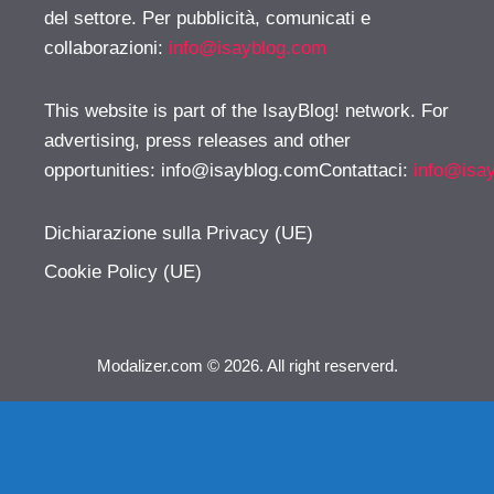
del settore. Per pubblicità, comunicati e
collaborazioni:
info@isayblog.com
This website is part of the IsayBlog! network. For
advertising, press releases and other
opportunities:
info@isayblog.comContattaci
:
info@isa
Dichiarazione sulla Privacy (UE)
Cookie Policy (UE)
Modalizer.com © 2026. All right reserverd.