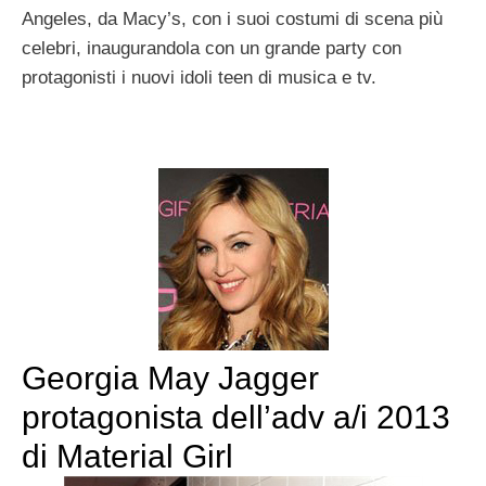
Angeles, da Macy’s, con i suoi costumi di scena più
celebri, inaugurandola con un grande party con
protagonisti i nuovi idoli teen di musica e tv.
Georgia May Jagger
protagonista dell’adv a/i 2013
di Material Girl