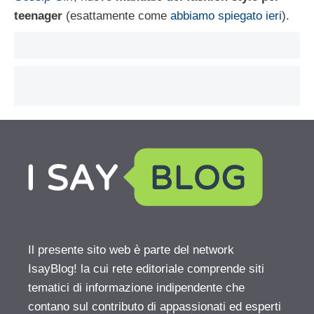
teenager
(esattamente come
abbiamo spiegato ieri
).
Il presente sito web è parte del network
IsayBlog! la cui rete editoriale comprende siti
tematici di informazione indipendente che
contano sul contributo di appassionati ed esperti