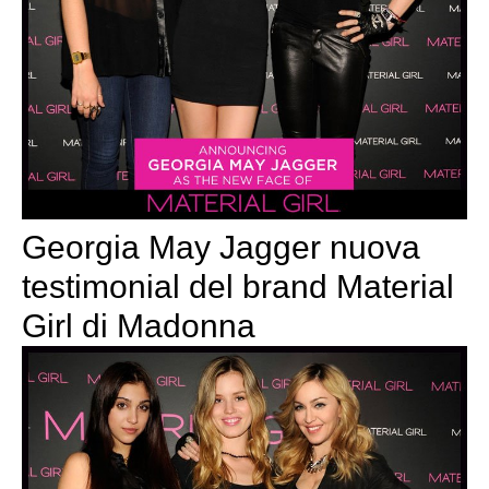
Georgia May Jagger nuova
testimonial del brand Material
Girl di Madonna