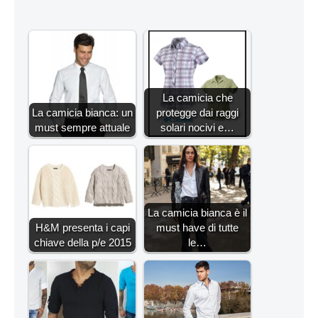
La camicia che
La camicia bianca: un
protegge dai raggi
must sempre attuale
solari nocivi e…
La camicia bianca è il
H&M presenta i capi
must have di tutte
chiave della p/e 2015
le…