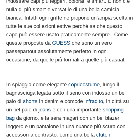
indossare capi più leggeri, colorati e smart. E non c’è
nulla di più smart e versatile di una bella camicia
bianca. Infatti ogni griffe ne propone un’ampia scelta in
tutte le sue collezioni estive perché sa che questo
capo può essere usato praticamente sempre. Come
queste proposte da
GUESS
che sono un vero
passepartout assolutamente perfetto in ogni
occasione, da quelle più formali a quelle più casual.
In spiaggia come elegante
copricostume
, lungo il
bagnasciuga legata sotto il seno con indosso un bel
paio di
shorts
in denim e comode
infradito
, in città su
un bel paio di
jeans
e con una importante
shopping
bag
da giorno, e la sera magari con un bel blazer
leggero e un pantalone in una nuance più scura con
accessori a contrasto, come una bella
clutch