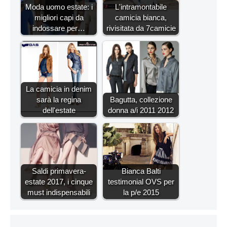
Moda uomo estate: i
L'intramontabile
migliori capi da
camicia bianca,
indossare per…
rivisitata da 7camicie
La camicia in denim
sarà la regina
Bagutta, collezione
dell'estate
donna a/i 2011 2012
Saldi primavera-
Bianca Balti
estate 2017, i cinque
testimonial OVS per
must indispensabili
la p/e 2015