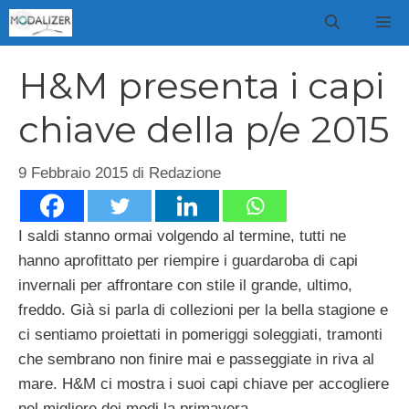
Vai
M
al
contenuto
H&M presenta i capi
chiave della p/e 2015
9 Febbraio 2015
di
Redazione
I saldi stanno ormai volgendo al termine, tutti ne
hanno aprofittato per riempire i guardaroba di capi
invernali per affrontare con stile il grande, ultimo,
freddo. Già si parla di collezioni per la bella stagione e
ci sentiamo proiettati in pomeriggi soleggiati, tramonti
che sembrano non finire mai e passeggiate in riva al
mare. H&M ci mostra i suoi capi chiave per accogliere
nel migliore dei modi la primavera.