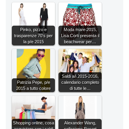
Pinko, pizzo e
Moda mare 2015,
trasparenze 70's per
Lisa Corti presenta il
la p/e 2015
beachwear per…
Saldi a/i 2015-2016,
Patrizia Pepe, p/e
calendario completo
2015 a tutto colore
di tutte le…
Shopping online, cosa
Alexander Wang,
acquistare con i saldi
collezione Resort