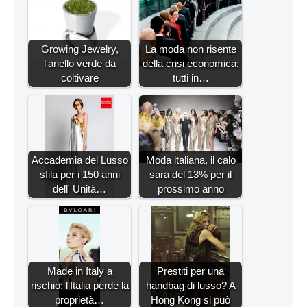
Growing Jewelry,
La moda non risente
l'anello verde da
della crisi economica:
coltivare
tutti in…
Accademia del Lusso
Moda italiana, il calo
sfila per i 150 anni
sarà del 13% per il
dell' Unità…
prossimo anno
Made in Italy a
Prestiti per una
rischio: l'Italia perde la
handbag di lusso? A
proprietà…
Hong Kong si può