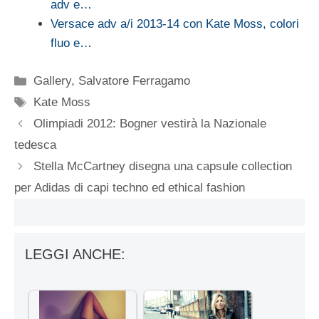
adv e…
Versace adv a/i 2013-14 con Kate Moss, colori
fluo e…
Categorie
Gallery
,
Salvatore Ferragamo
Tag
Kate Moss
Olimpiadi 2012: Bogner vestirà la Nazionale
tedesca
Stella McCartney disegna una capsule collection
per Adidas di capi techno ed ethical fashion
LEGGI ANCHE: