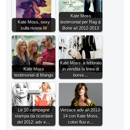
Kate Moss
Kate Moss, sexy
testimonial per Rag &
sulla rivista W
Bone a/i 2012-2013
Kate Moss: a febbraio
Kate Moss
in vendita la linea di
testimonial di Mango
borse…
Le 10 campagne
Versace adv a/i 2013-
stampa da ricordare
14 con Kate Moss,
del 2012: adv e…
colori fluo e…