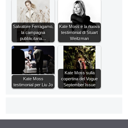
Salvatore Ferragamo,
Kate Moss è la nuova
la campagna
testimonial di Stuart
pubblicitaria…
Weitzman
Kate Moss sulla
Kate Moss
copertina del Vogue
testimonial per Liu Jo
September Issue