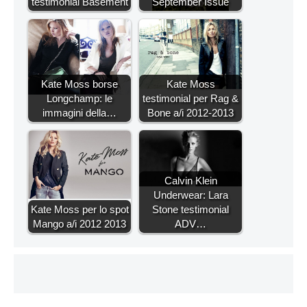
testimonial Basement
September Issue
Kate Moss borse
Kate Moss
Longchamp: le
testimonial per Rag &
immagini della…
Bone a/i 2012-2013
Calvin Klein
Underwear: Lara
Kate Moss per lo spot
Stone testimonial
Mango a/i 2012 2013
ADV…