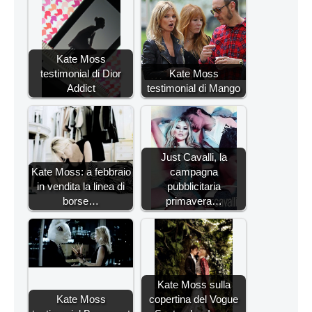
Kate Moss
testimonial di Dior
Kate Moss
Addict
testimonial di Mango
Just Cavalli, la
Kate Moss: a febbraio
campagna
in vendita la linea di
pubblicitaria
borse…
primavera…
Kate Moss sulla
Kate Moss
copertina del Vogue