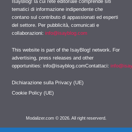
IsayBlog! la cui rete editoriale comprende siti
tematici di informazione indipendente che
contano sul contributo di appassionati ed esperti
del settore. Per pubblicità, comunicati e
collaborazioni:
info@isayblog.com
This website is part of the IsayBlog! network. For
advertising, press releases and other
opportunities:
info@isayblog.comContattaci
:
info@isa
Dichiarazione sulla Privacy (UE)
Cookie Policy (UE)
Modalizer.com © 2026. All right reserverd.