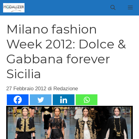
Vai
M
al
contenuto
Milano fashion
Week 2012: Dolce &
Gabbana forever
Sicilia
27 Febbraio 2012
di
Redazione