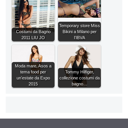
Temporary store Miss
Costumi da Bagno
Bikini a Milano per
2011 LIU JO
l'IBVA
Moda mare, Asos a
tema food per
Tommy Hilfiger,
un'estate da Expo
collezione costumi da
2015
bagno…