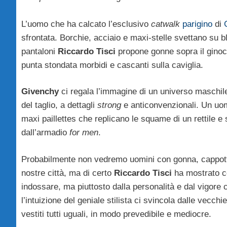
L’uomo che ha calcato l’esclusivo
catwalk
parigino
di
sfrontata. Borchie, acciaio e maxi-stelle svettano su blu
pantaloni
Riccardo Tisci
propone gonne sopra il ginocc
punta stondata morbidi e cascanti sulla caviglia.
Givenchy
ci regala l’immagine di un universo maschile
del taglio, a dettagli
strong
e anticonvenzionali. Un uo
maxi paillettes che replicano le squame di un rettile e
dall’armadio
for men
.
Probabilmente non vedremo uomini con gonna, cappotto d
nostre città, ma di certo
Riccardo Tisci
ha mostrato co
indossare, ma piuttosto dalla personalità e dal vigore c
l’intuizione del geniale stilista ci svincola dalle vecc
vestiti tutti uguali, in modo prevedibile e mediocre.