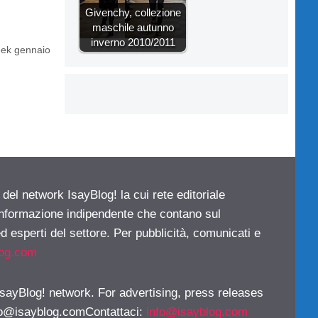
Givenchy, collezione
maschile autunno
inverno 2010/2011
eek gennaio
 del network IsayBlog! la cui rete editoriale
 informazione indipendente che contano sul
d esperti del settore. Per pubblicità, comunicati e
log.com
 IsayBlog! network. For advertising, press releases
fo@isayblog.comContattaci
:
info@isayblog.com