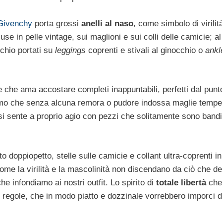
Givenchy
porta grossi
anelli al naso
, come simbolo di virilit
se in pelle vintage, sui maglioni e sui colli delle camicie; al
hio portati su
leggings
coprenti e stivali al ginocchio o
ankl
 che ama accostare completi inappuntabili, perfetti dal punto
mo che senza alcuna remora o pudore indossa maglie tempes
 si sente a proprio agio con pezzi che solitamente sono bandi
oppiopetto, stelle sulle camicie e collant ultra-coprenti in 
me la virilità e la mascolinità non discendano da ciò che d
he infondiamo ai nostri outfit. Lo spirito di
totale libertà
che 
hie regole, che in modo piatto e dozzinale vorrebbero imporci 