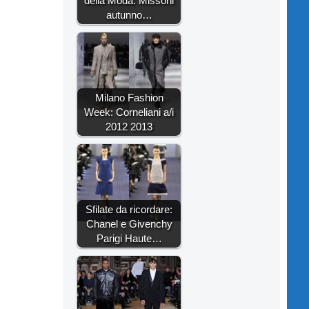
della Moda: Missoni
autunno…
Milano Fashion
Week: Corneliani a/i
2012 2013
Sfilate da ricordare:
Chanel e Givenchy
Parigi Haute…