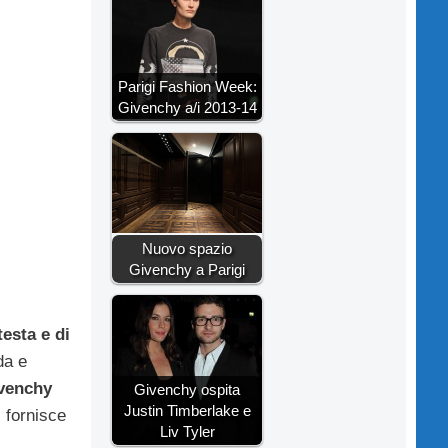
Parigi Fashion Week:
Givenchy a/i 2013-14
Nuovo spazio
Givenchy a Parigi
testa e di
da e
venchy
Givenchy ospita
Justin Timberlake e
i fornisce
Liv Tyler