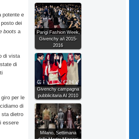
à potente e
 posto dei
e boots
a
Parigi Fashion Week,
Givenchy a/i 2015-
2016
 di vista
tate di
ti
Givenchy campagna
pubblicitaria AI 2010
giro per le
ecidiamo di
sta dietro
di essere
Milano, Settimana