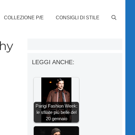
COLLEZIONE P/E
CONSIGLI DI STILE
chy
LEGGI ANCHE:
Parigi Fashion Week:
le sfilate più belle del
20 gennaio