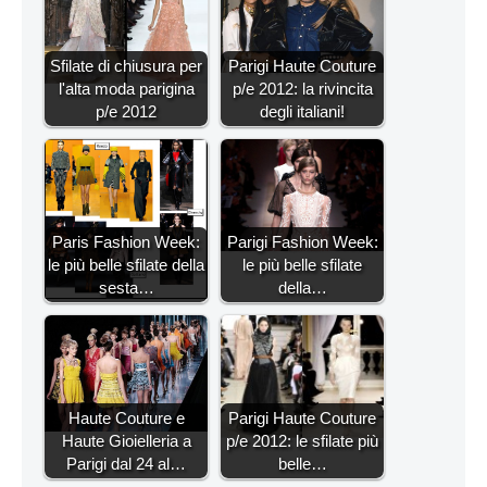
Sfilate di chiusura per
Parigi Haute Couture
l'alta moda parigina
p/e 2012: la rivincita
p/e 2012
degli italiani!
Paris Fashion Week:
Parigi Fashion Week:
le più belle sfilate della
le più belle sfilate
sesta…
della…
Haute Couture e
Parigi Haute Couture
Haute Gioielleria a
p/e 2012: le sfilate più
Parigi dal 24 al…
belle…