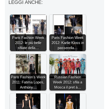
LEGGI ANCHE:
Paris Fashion Week
Paris Fashion Week
2012: le più belle
2012: Karlie Kloss in
sfilate della…
passerella…
Paris Fashion's Week
Russian Fashion
2011: Fatima Lopes,
Week 2012: sfila a
Anthony…
Mosca il pret à…