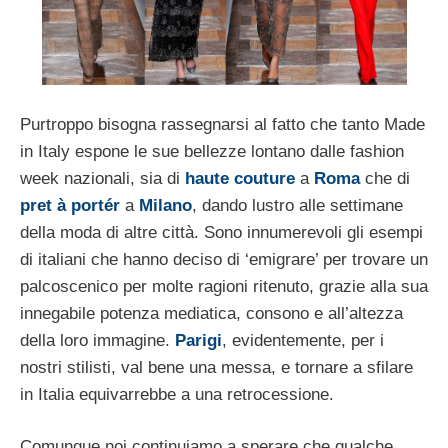
Purtroppo bisogna rassegnarsi al fatto che tanto Made
in Italy espone le sue bellezze lontano dalle fashion
week nazionali, sia di
haute couture
a
Roma
che di
pret à portér
a
Milano
, dando lustro alle settimane
della moda di altre città. Sono innumerevoli gli esempi
di italiani che hanno deciso di ‘emigrare’ per trovare un
palcoscenico per molte ragioni ritenuto, grazie alla sua
innegabile potenza mediatica, consono e all’altezza
della loro immagine.
Parigi
, evidentemente, per i
nostri stilisti, val bene una messa, e tornare a sfilare
in Italia equivarrebbe a una retrocessione.
Comunque noi continuiamo a sperare che qualche