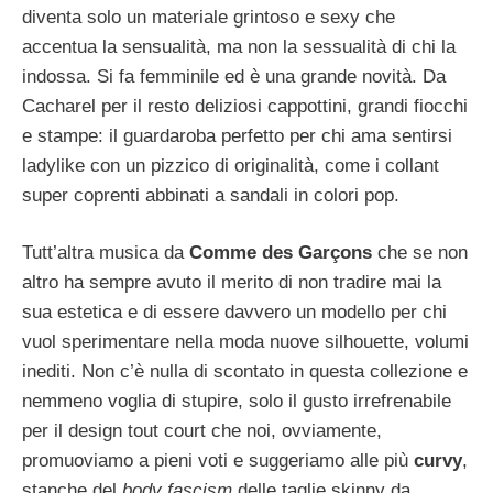
diventa solo un materiale grintoso e sexy che
accentua la sensualità, ma non la sessualità di chi la
indossa. Si fa femminile ed è una grande novità. Da
Cacharel per il resto deliziosi cappottini, grandi fiocchi
e stampe: il guardaroba perfetto per chi ama sentirsi
ladylike con un pizzico di originalità, come i collant
super coprenti abbinati a sandali in colori pop.
Tutt’altra musica da
Comme des Garçons
che se non
altro ha sempre avuto il merito di non tradire mai la
sua estetica e di essere davvero un modello per chi
vuol sperimentare nella moda nuove silhouette, volumi
inediti. Non c’è nulla di scontato in questa collezione e
nemmeno voglia di stupire, solo il gusto irrefrenabile
per il design tout court che noi, ovviamente,
promuoviamo a pieni voti e suggeriamo alle più
curvy
,
stanche del
body fascism
delle taglie skinny da