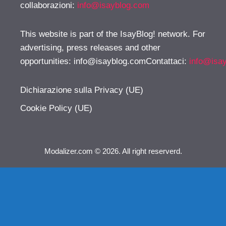
collaborazioni:
info@isayblog.com
This website is part of the IsayBlog! network. For
advertising, press releases and other
opportunities:
info@isayblog.comContattaci
:
info@isa
Dichiarazione sulla Privacy (UE)
Cookie Policy (UE)
Modalizer.com © 2026. All right reserverd.