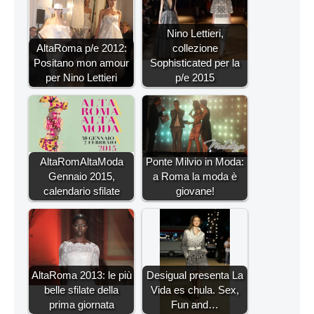
Nino Lettieri,
AltaRoma p/e 2012:
collezione
Positano mon amour
Sophisticated per la
per Nino Lettieri
p/e 2015
AltaRomAltaModa
Ponte Milvio in Moda:
Gennaio 2015,
a Roma la moda è
calendario sfilate
giovane!
AltaRoma 2013: le più
Desigual presenta La
belle sfilate della
Vida es chula. Sex,
prima giornata
Fun and…