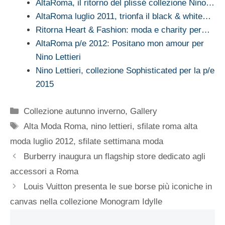
AltaRoma, il ritorno del plissé collezione Nino…
AltaRoma luglio 2011, trionfa il black & white…
Ritorna Heart & Fashion: moda e charity per…
AltaRoma p/e 2012: Positano mon amour per
Nino Lettieri
Nino Lettieri, collezione Sophisticated per la p/e
2015
Categorie
Collezione autunno inverno
,
Gallery
Tag
Alta Moda Roma
,
nino lettieri
,
sfilate roma alta
moda luglio 2012
,
sfilate settimana moda
Burberry inaugura un flagship store dedicato agli
accessori a Roma
Louis Vuitton presenta le sue borse più iconiche in
canvas nella collezione Monogram Idylle