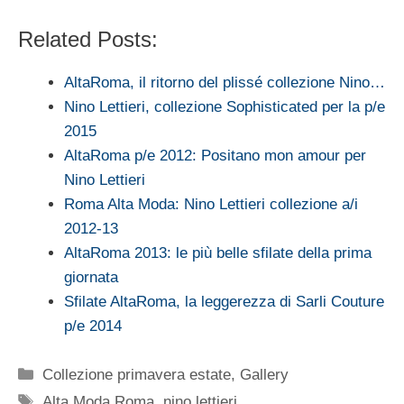
Related Posts:
AltaRoma, il ritorno del plissé collezione Nino…
Nino Lettieri, collezione Sophisticated per la p/e
2015
AltaRoma p/e 2012: Positano mon amour per
Nino Lettieri
Roma Alta Moda: Nino Lettieri collezione a/i
2012-13
AltaRoma 2013: le più belle sfilate della prima
giornata
Sfilate AltaRoma, la leggerezza di Sarli Couture
p/e 2014
Categorie
Collezione primavera estate
,
Gallery
Tag
Alta Moda Roma
,
nino lettieri