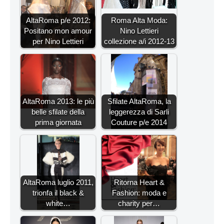
AltaRoma p/e 2012:
Roma Alta Moda:
Positano mon amour
Nino Lettieri
per Nino Lettieri
collezione a/i 2012-13
AltaRoma 2013: le più
Sfilate AltaRoma, la
belle sfilate della
leggerezza di Sarli
prima giornata
Couture p/e 2014
AltaRoma luglio 2011,
Ritorna Heart &
trionfa il black &
Fashion: moda e
white…
charity per…