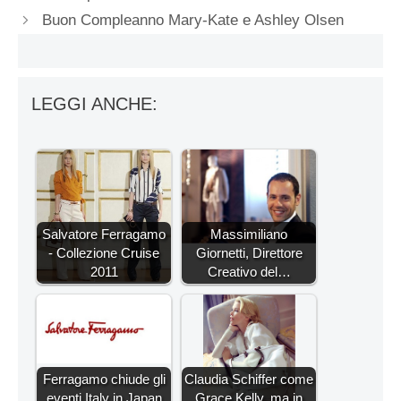
Buon Compleanno Mary-Kate e Ashley Olsen
LEGGI ANCHE:
Salvatore Ferragamo
Massimiliano
- Collezione Cruise
Giornetti, Direttore
2011
Creativo del…
Ferragamo chiude gli
Claudia Schiffer come
eventi Italy in Japan
Grace Kelly, ma in