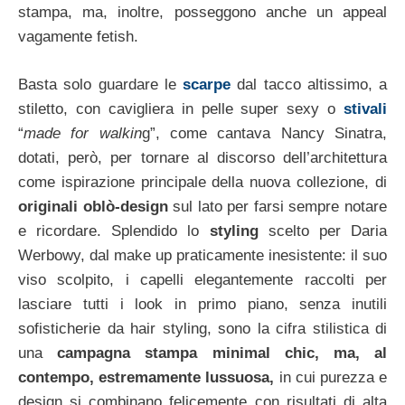
stampa, ma, inoltre, posseggono anche un appeal
vagamente fetish.
Basta solo guardare le
scarpe
dal tacco altissimo, a
stiletto, con cavigliera in pelle super sexy o
stivali
“
made for walkin
g”, come cantava Nancy Sinatra,
dotati, però, per tornare al discorso dell’architettura
come ispirazione principale della nuova collezione, di
originali oblò-design
sul lato per farsi sempre notare
e ricordare. Splendido lo
styling
scelto per Daria
Werbowy, dal make up praticamente inesistente: il suo
viso scolpito, i capelli elegantemente raccolti per
lasciare tutti i look in primo piano, senza inutili
sofisticherie da hair styling, sono la cifra stilistica di
una
campagna stampa minimal chic, ma, al
contempo, estremamente lussuosa,
in cui purezza e
design si combinano felicemente con risultati di alta