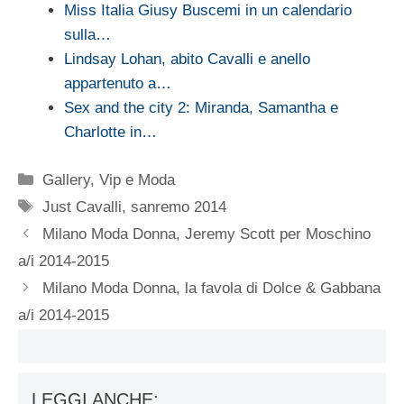
Miss Italia Giusy Buscemi in un calendario
sulla…
Lindsay Lohan, abito Cavalli e anello
appartenuto a…
Sex and the city 2: Miranda, Samantha e
Charlotte in…
Categorie
Gallery
,
Vip e Moda
Tag
Just Cavalli
,
sanremo 2014
Milano Moda Donna, Jeremy Scott per Moschino
a/i 2014-2015
Milano Moda Donna, la favola di Dolce & Gabbana
a/i 2014-2015
LEGGI ANCHE: