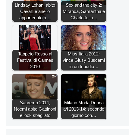
Lindsay Lohan, abito
Sex and the city 2:
Cavalli e anello
Miranda, Samantha e
appartenuto a…
Charlotte in…
Tappeto Rosso al
Miss Italia 2012:
Festival di Cannes
vince Giusy Buscemi
2010
in un tripudio…
Sanremo 2014,
Milano Moda Donna
Noemi abito Gattinoni
a/i 2013-14: secondo
e look sbagliato
giorno con…