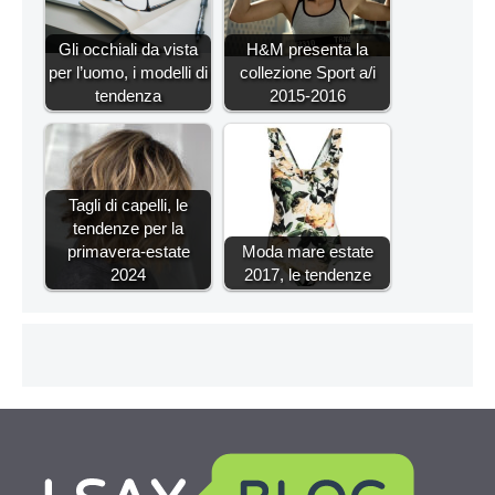
Gli occhiali da vista
H&M presenta la
per l’uomo, i modelli di
collezione Sport a/i
tendenza
2015-2016
Tagli di capelli, le
tendenze per la
primavera-estate
Moda mare estate
2024
2017, le tendenze